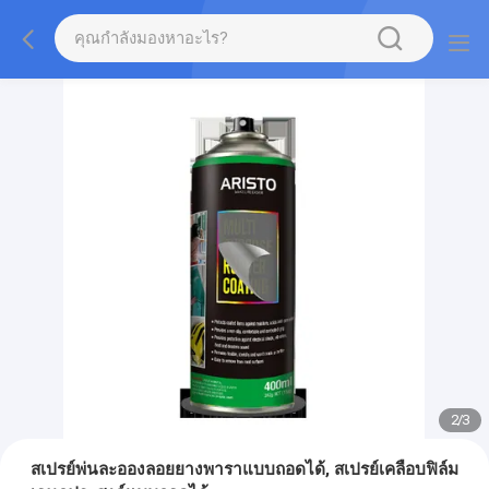
2
/
3
สเปรย์พ่นละอองลอยยางพาราแบบถอดได้, สเปรย์เคลือบฟิล์ม