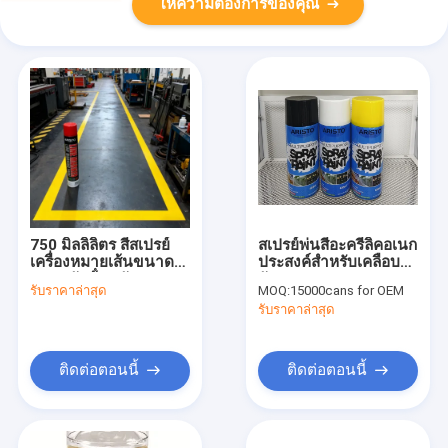
ให้ความต้องการของคุณ
750 มิลลิลิตร สีสเปรย์
สเปรย์พ่นสีอะครีลิคอเนก
เครื่องหมายเส้นขนาด
ประสงค์สำหรับเคลือบ
600 กรัมน้ําหนักรวม
วัสดุ
รับราคาล่าสุด
MOQ:
15000cans for OEM
และข้อควรระวังความ
รับราคาล่าสุด
ปลอดภัยต่อการเผาไหม้
สําหรับการใช้ภายใน
และภายนอก
ติดต่อตอนนี้
ติดต่อตอนนี้