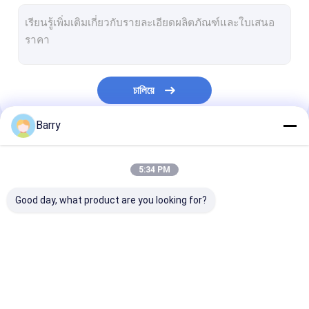
สีน้ำ
สเปรย์ทำความสะอาดรถยนต์
ผลิตภัณฑ์ดูแลรถยนต์
চালিয়ে
สเปรย์ทำความสะอาดไฟฟ้า
Barry
ทำความสะอาดในครัวเรือน
หมวดหมู่ของเรา
PU Foam Spray
5:34 PM
ซิลิโคนซีลแทน
Good day, what product are you looking for?
กาวพ่น
น้ำยาซีลยูรีเทน
ผ้าพ่นสี
สีสเปรย์ Graffiti
สีสเปรย์คริลิค
ผลิตภัณฑ์ดูแลร่างกาย