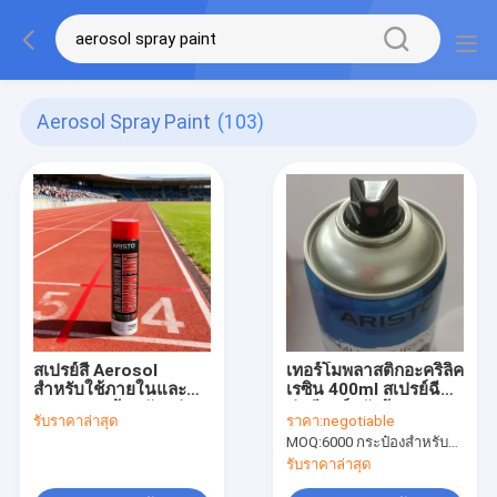
Aerosol Spray Paint
(103)
สเปรย์สี Aerosol
เทอร์โมพลาสติกอะคริลิค
สำหรับใช้ภายในและ
เรซิน 400ml สเปรย์ฉีด
ภายนอก พร้อมตัวอย่าง
พ่นสีวาล์วตัวผู้
รับราคาล่าสุด
ราคา:
negotiable
ฟรี - สเปรย์ทำ
MOQ:
6000 กระป๋องสำหรับแบรนด์ Aristo 15000 กระป๋องสำหรับแบรนด์ที่กำหนดเอง
เครื่องหมายเส้น 750
มล.
รับราคาล่าสุด