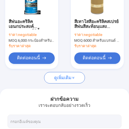
ทัวร์โรงงาน
การควบคุมคุณภาพ
สีพ่นอะคริลิค
สีเทาใสสีอะคริลิคสเปรย์
เอนกประสงค์
สีพ่นสีสะท้อนแสง
News
เอนกประสงค์สีน้ำยา
เอนกประสงค์ 200 มล
ราคา:
negotiable
ราคา:
negotiable
เคลือบผิว 400ml
500 มล
MOQ:
6,000 กระป๋องสำหรับแบรนด์ Aristo, 15000 กระป๋องสำหรับแบรนด์ที่กำหนดเอง
MOQ:
6000 สำหรับแบรนด์ Aristo 15000 สำหรับแบรนด์ที่กำหนดเอง
รับราคาล่าสุด
รับราคาล่าสุด
ผ้าพ่นสี
ติดต่อตอนนี้
ติดต่อตอนนี้
สีสเปรย์ Graffiti
ดูเพิ่มเติม
สีสเปรย์คริลิค
น้ำมันหล่อลื่นอุตสาหกรรม
ฝากข้อความ
เราจะตอบกลับอย่างรวดเร็ว
สีสเปรย์ทำเครื่องหมาย
ปากกามาร์กเกอร์