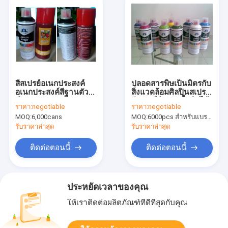
สีสเปรย์อเนกประสงค์
ปลอดสารพิษเป็นมิตรกับ
อเนกประสงค์สีฐานตัว
สิ่งแวดล้อมศิลปินสเปรย์
ทำละลาย / ฐาน Alchol
สีสเปรย์สำหรับพื้นผิวไม้
ราคา:
negotiable
ราคา:
negotiable
/ สีสเปรย์ฐานที่สามารถ
/ พลาสติก / โลหะ
MOQ:
6,000cans
MOQ:
6000pcs สำหรับแบรนด์ Aristo, 15000 ชิ้นสำหรับแบรนด์ลูกค้า
ละลายน้ำได้
รับราคาล่าสุด
รับราคาล่าสุด
ติดต่อตอนนี้
ติดต่อตอนนี้
ประหยัดเวลาของคุณ
ให้เราติดต่อผลิตภัณฑ์ที่ดีที่สุดกับคุณ