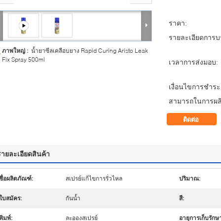
ราคา:
รายละเอียดการบร
ภาพใหญ่ :
น้ำยาซีลเคลือบยาง Rapid Curing Aristo Leak
Fix Spray 500ml
เวลาการส่งมอบ:
เงื่อนไขการชำระเ
สามารถในการผลิ
ติดต่อ
รายละเอียดสินค้า
ชื่อผลิตภัณฑ์:
สเปรย์แก้ไขการรั่วไหล
ปริมาณ:
ใบสมัคร:
กันน้ำ
สี:
พิมพ์:
ละอองสเปรย์
อายุการเก็บรักษ