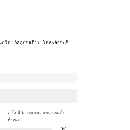
นกรีต * วัสดุก่อสร้าง * โลหะสังกะสี *
ต่อไปนี้คือการกระจายของเรตติ้ง
ทั้งหมด
0%