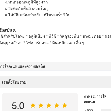
ทนต่ออุณหภูมิที่สูงมาก
ยึดติดกับพื้นผิวส่วนใหญ่
ไม่มีสีเหลืองสำหรับแก้ไขรอยรั่วสีใส
ใบสมัคร:
ใช้สำหรับโลหะ * อลูมิเนียม * พีวีซี * วัสดุรองพื้น * ยางมะตอย * คอ
วัสดุมุงหลังคา * ไฟเบอร์กลาส * ดินเหนียวและอื่น ๆ
การให้คะแนนและความคิดเห็น
เรตติ้งโดยรวม
ภาพรวมการให้
คะแนน
5.0
5 ดาว