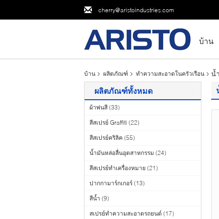
cherry@aristoindustries.com
บ้าน
น้
บ้าน
ผลิตภัณฑ์
ทำความสะอาดในครัวเรือน
ผลิตภัณฑ์ทั้งหมด
ผ้าพ่นสี
(33)
สีสเปรย์ Graffiti
(22)
สีสเปรย์คริลิค
(55)
น้ำมันหล่อลื่นอุตสาหกรรม
(24)
สีสเปรย์ทำเครื่องหมาย
(21)
ปากกามาร์กเกอร์
(13)
สีน้ำ
(9)
สเปรย์ทำความสะอาดรถยนต์
(17)