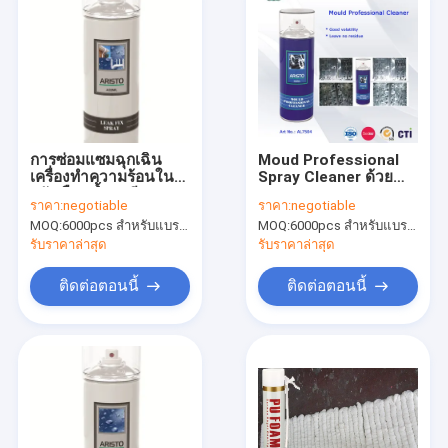
การซ่อมแซมฉุกเฉิน
Moud Professional
เครื่องทำความร้อนใน
Spray Cleaner ด้วย
ครัวเรือนน้ำยาซีลยาง
Super Penetration
ราคา:
negotiable
ราคา:
negotiable
ยืดหยุ่น SGS
ผลิตภัณฑ์ทำความ
MOQ:
6000pcs สำหรับแบรนด์ Aristo, 15000 ชิ้นสำหรับแบรนด์ลูกค้า
MOQ:
6000pcs สำหรับแบรนด์ Aristo, 15000 ชิ้นสำหรับแบรนด์ลูกค้า
สะอาดรถยนต์เป็นมิตร
กับสิ่งแวดล้อม
รับราคาล่าสุด
รับราคาล่าสุด
ติดต่อตอนนี้
ติดต่อตอนนี้
บ้าน
สินค้า
เกี่ยวกับเรา