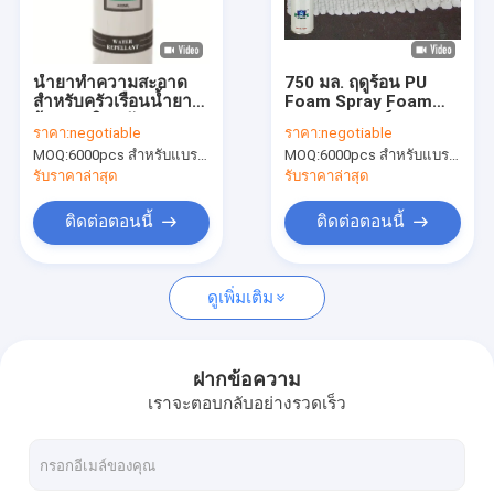
ทัวร์โรงงาน
การควบคุมคุณภาพ
น้ำยาทำความสะอาด
750 มล. ฤดูร้อน PU
สำหรับครัวเรือนน้ำยา
Foam Spray Foam
News
ล้างสารพิษหนัก
Spray / สเปรย์ฉนวน
ราคา:
negotiable
ราคา:
negotiable
Foam Can-One
MOQ:
6000pcs สำหรับแบรนด์ Aristo, 15000 ชิ้นสำหรับแบรนด์ลูกค้า
MOQ:
6000pcs สำหรับแบรนด์ Aristo, 15000 ชิ้นสำหรับแบรนด์ลูกค้า
รับราคาล่าสุด
รับราคาล่าสุด
ผ้าพ่นสี
ติดต่อตอนนี้
ติดต่อตอนนี้
สีสเปรย์ Graffiti
ดูเพิ่มเติม
สีสเปรย์คริลิค
น้ำมันหล่อลื่นอุตสาหกรรม
ฝากข้อความ
เราจะตอบกลับอย่างรวดเร็ว
สีสเปรย์ทำเครื่องหมาย
ปากกามาร์กเกอร์