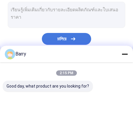
สีน้ำ
สเปรย์ทำความสะอาดรถยนต์
ผลิตภัณฑ์ดูแลรถยนต์
চালিয়ে
สเปรย์ทำความสะอาดไฟฟ้า
Barry
ทำความสะอาดในครัวเรือน
หมวดหมู่ของเรา
PU Foam Spray
2:15 PM
ซิลิโคนซีลแทน
Good day, what product are you looking for?
กาวพ่น
น้ำยาซีลยูรีเทน
ผ้าพ่นสี
สีสเปรย์ Graffiti
สีสเปรย์คริลิค
ผลิตภัณฑ์ดูแลร่างกาย