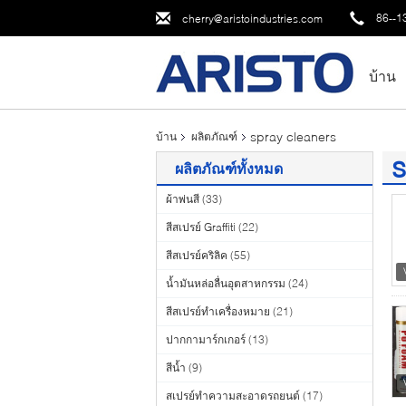
86--1
cherry@aristoindustries.com
บ้าน
spray cleaners
บ้าน
ผลิตภัณฑ์
s
ผลิตภัณฑ์ทั้งหมด
(7
ผ้าพ่นสี
(33)
สีสเปรย์ Graffiti
(22)
สีสเปรย์คริลิค
(55)
น้ำมันหล่อลื่นอุตสาหกรรม
(24)
สีสเปรย์ทำเครื่องหมาย
(21)
ปากกามาร์กเกอร์
(13)
สีน้ำ
(9)
สเปรย์ทำความสะอาดรถยนต์
(17)