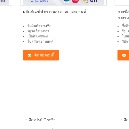
ผลิตภัณฑ์ทำความสะอาดยางรถยนต์
ยางซีล
ยางรถ
ชื่อสินค้า:ยางซีล
ชื่อส
รัฐ:เคลือบเหลว
รัฐ:
เนื้อหา:400ml
ใบสม
ใบสมัคร:ยานยนต์
วิธี
ติดต่อตอนนี้
：
สีสเปรย์ Graffiti
สีส