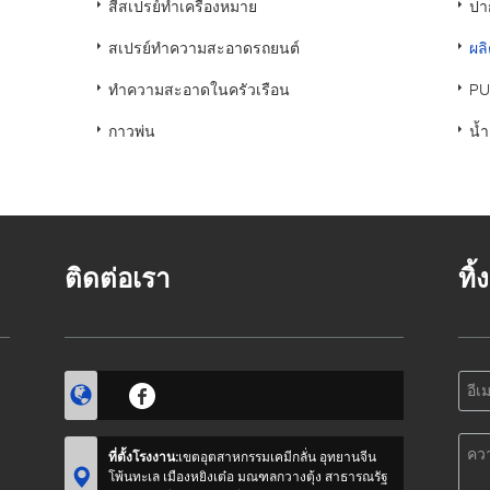
สีสเปรย์ทำเครื่องหมาย
ปา
สเปรย์ทำความสะอาดรถยนต์
ผล
ทำความสะอาดในครัวเรือน
PU
กาวพ่น
น้ำ
ติดต่อเรา
ทิ
ที่ตั้งโรงงาน:
เขตอุตสาหกรรมเคมีกลั่น อุทยานจีน
โพ้นทะเล เมืองหยิงเต๋อ มณฑลกวางตุ้ง สาธารณรัฐ