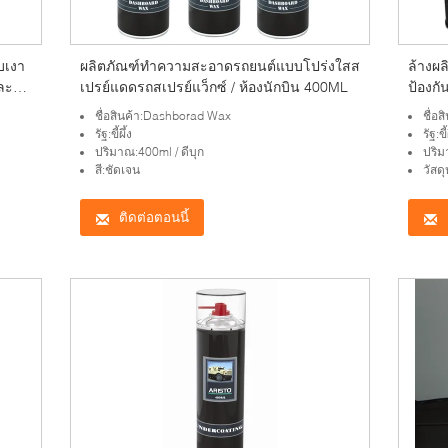
บเงา
ผลิตภัณฑ์ทำความสะอาดรถยนต์แบบโปร่งใสส
ล้างผ
ละกัน
เปรย์แดดรถสเปรย์แว็กซ์ / ห้องนักบิน 400ML
ป้องกั
ชื่อสินค้า:Dashborad Wax
ชื่อส
รัฐ:ขี้ผึ้ง
รัฐ:ขี้
ปริมาณ:400ml / ดีบุก
ปริม
สี:ชัดเจน
วัสด
ติดต่อตอนนี้