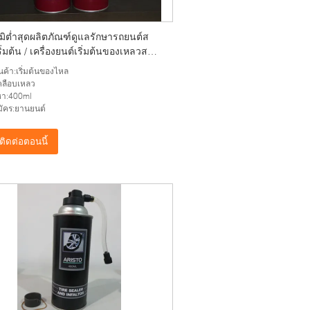
มิต่ำสุดผลิตภัณฑ์ดูแลรักษารถยนต์ส
ริ่มต้น / เครื่องยนต์เริ่มต้นของเหลวส
ิ่มต้น
ินค้า:เริ่มต้นของไหล
เคลือบเหลว
อหา:400ml
ัคร:ยานยนต์
ติดต่อตอนนี้