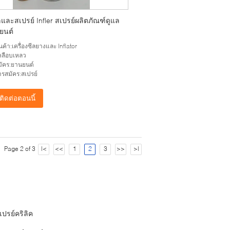
และสเปรย์ Infler สเปรย์ผลิตภัณฑ์ดูแล
ยนต์
ินค้า:เครื่องซีลยางและ Inflator
เคลือบเหลว
ัคร:ยานยนต์
การสมัคร:สเปรย์
ติดต่อตอนนี้
Page 2 of 3
|<
<<
1
2
3
>>
>|
เปรย์คริลิค