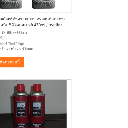
ลิตภัณฑ์ทำความสะอาดรถยนต์และการ
นสนิมซิลิโคนสเปรย์ 473ml / กระป๋อง
ินค้า:ขี้ผึ้งรถซิลิโคน
ผึ้ง
าณ:473ml / ดีบุก
ุหลัก:ยางทำจากซิลิคอน
ติดต่อตอนนี้