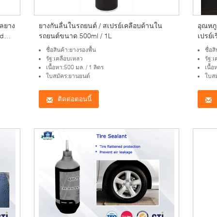
ีลยาง
ยางกันลื่นในรถยนต์ / สเปรย์เคลือบด้านใน
อุณหภู
id
รถยนต์ขนาด 500ml / 1L
เปรย์เ
เปรย์เร
ชื่อสินค้า:ยางรองพื้น
ชื่อส
รัฐ:เคลือบเหลว
รัฐ:
เนื้อหา:500 มล. / 1 ​​ลิตร
เนื้
ใบสมัคร:ยานยนต์
ใบสม
ติดต่อตอนนี้