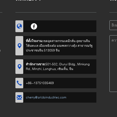
ที่ตั้งโรงงาน:
เขตอุตสาหกรรมเคมีกลั่น อุทยานจีน
โพ้นทะเล เมืองหยิงเต๋อ มณฑลกวางตุ้ง สาธารณรัฐ
ง
ประชาชนจีน 513059 จีน
สำนักงานขาย:
501-502, Qiurui Bldg., Minkang
Rd., Minzhi, Longhua, เซินเจิ้น, จีน
+86--13751035469
cherry@aristoindustries.com