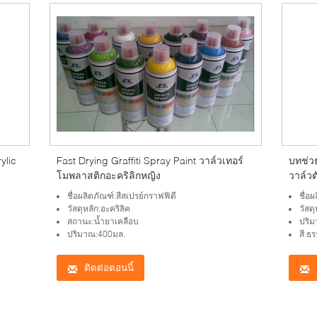
ylic
Fast Drying Graffiti Spray Paint วาล์วเทอร์
บทช่ว
โมพลาสติกอะคริลิกหญิง
วาล์ว
ชื่อผลิตภัณฑ์:สีสเปรย์กราฟฟิตี
ชื่อ
วัสดุหลัก:อะคริลิค
วัสดุ
สถานะ:น้ำยาเคลือบ
ปริ
ปริมาณ:400มล.
สี:ธ
ติดต่อตอนนี้