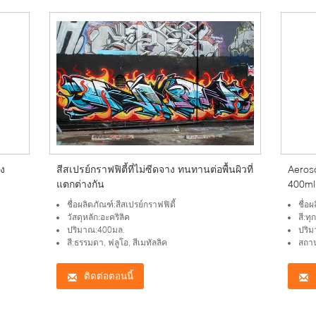
ง
สีสเปรย์กราฟฟิตี้ที่ไม่ซีดจาง ทนทานต่อพื้นผิวที่
Aeroso
แตกต่างกัน
400ml
ชื่อผลิตภัณฑ์:สีสเปรย์กราฟฟิตี้
ชื่อผ
วัสดุหลัก:อะคริลิค
สี:ท
ปริมาณ:400มล.
ปริม
สี:ธรรมดา, ฟลูโอ, สีเมทัลลิค
สถา
ติดต่อตอนนี้