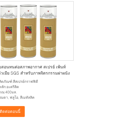
ยสอนทนต่อสภาพอากาศ สเปรย์ เพ้นท์
ตัวเมีย SGS สำหรับภาพจิตรกรรมฝาผนัง
ผลิตภัณฑ์:สีสเปรย์กราฟฟิตี
หลัก:อะคริลิค
มาณ:400มล.
รรมดา, ฟลูโอ, สีเมทัลลิค
ติดต่อตอนนี้