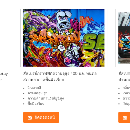
Spray
สีสเปรย์กราฟฟิตีความจุสูง 400 มล. ทนต่อ
สีสเปร
or
สภาพอากาศพื้นผิวเรียบ
ปานก
สี:หลายสี
กลิ่น
ครอบคลุม:สูง
เวลา
ความต้านทานรังสียูวี:สูง
ควา
พื้นผิว:เรียบ
วัสดุ
ติดต่อตอนนี้