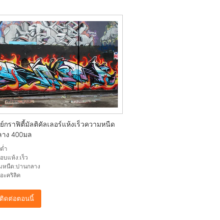
ย์กราฟิตี้มัลติคัลเลอร์แห้งเร็วความหนืด
ลาง 400มล
:ต่ำ
อบแห้ง:เร็ว
มหนืด:ปานกลาง
:อะคริลิค
ติดต่อตอนนี้