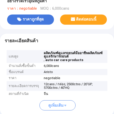
อย่างรวดเร็วอุณหภูมิต่ำ
ราคา：negotiable
MOQ：6,000cans
ราคาถูกที่สุด
ติดต่อตอนนี้
รายละเอียดสินค้า
ผลิตภัณฑ์ดูแลรถยนต์มืออาชีพผลิตภัณฑ์
แสงสูง
ดูแลรักษารถยนต์
,
auto car care products
จำนวนสั่งซื้อขั้นต่ำ
6,000cans
ชื่อแบรนด์
Aristo
ราคา
negotiable
12cans / กล่อง, 2500ctns / 20'GP,
รายละเอียดการบรรจุ
5700ctns / 40'HQ
สถานที่กำเนิด
จีน
ดูเพิ่มเติม