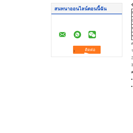
ข
สนทนาออนไลน์ตอนนี้ฉัน
ก
2
3
ค