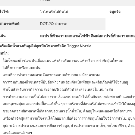
ไวไฟ:
ไวไฟหรือไม่ติดไฟ
จมูกวัว:
สามารถพิมพ์:
DOT-2Q สามารถ
สเปรย์ทำความสะอาดไฟฟ้าติดต่อสเปรย์ทำความสะอา
เน้น:
ครื่องฉีดน้ำแรงดันสูงไม่ลุกเป็นไฟจากหัวฉีด Trigger Nozzle
บทนำ:
ให้เจ็ทของก๊าซแรงดันเฉื่อยแบบแห้งสำหรับการอบแห้งหรือการกำจัดฝุ่นทั้งหมด
ไม่ทิ้งคราบหรือควบแน่น
แทนที่การทำความสะอาดอัดอากาศแบบลำบากและมีราคาแพง
การรวมกันของก๊าซเหลวที่บีบอัดทำงานพร้อมกันเป็นพัสดุและผลิตภัณฑ์ที่ใช้งานอยู่
จำเป็นสำหรับการทำความสะอาดบริเวณที่ตัวทำละลายเหลวไม่เหมาะสม
การทำความสะอาดเป็นไปอย่างรวดเร็วและปลอดภัยไม่เป็นอันตรายต่อพลาสติกและส่วนป
ลบอนุภาคฝุ่นและสารปนเปื้อนแห้งอื่น ๆ จากบริเวณที่อ่อนหรือไม่สามารถเข้าถึงได้ของอ
ช่วยลดความผิดพลาดที่เกิดจากของเหลว (น้ำน้ำมัน) ติดอยู่ในฝุ่นละอองหรือสิ่งสกปรก
เครื่องกำจัดฝุ่นสามารถใช้งานได้โดยยากเมื่อต้องการกำจัดฝุ่นโดยใช้วิธีการทั่วไป: อุปก
อุปกรณ์การประมวลผลและการสื่อสารข้อมูล, ส่วนประกอบขนาดเล็ก, กลไกนาฬิกา, คำแน
เลนส์และเลนส์ ฯลฯ ..