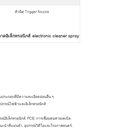
หัวฉีด Trigger Nozzle
ดอิเล็กทรอนิกส์
electronic cleaner spray
,
ระกอบที่มีความละเอียดอ่อนอื่น ๆ
ุปกรณ์ไฟฟ้าและอิเล็กทรอนิกส์
รณ์อิเล็กทรอนิกส์, PCB, การเชื่อมต่อสายเคเบิล,
ะนำที่แม่นยำ, อุปกรณ์วิดีโอและโรงภาพยนตร์,