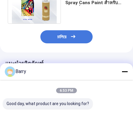
Spray Cans Paint สำหรับ
ศิลปินที่มี Normal, Fluo,
Metallic Color
চালিয়ে
แนะนำผลิตภัณฑ์
Barry
6:53 PM
Good day, what product are you looking for?
แอริสโต กราฟฟิตี้ ส
สีสเปรย์กราฟฟิตีความจุ
สีสเปรย์กราฟิตี้ม
เปรย์เพนท์
สูง 400 มล. ทนต่อสภาพ
เลอร์แห้งเร็วคว
อากาศพื้นผิวเรียบ
ปานกลาง 400ม