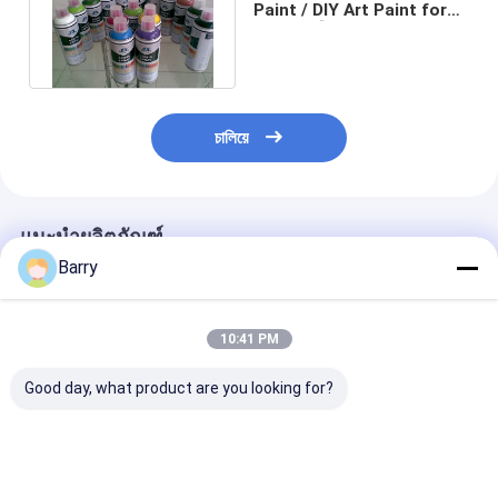
Paint / DIY Art Paint for
Glass หรือ Car High Grade
চালিয়ে
แนะนำผลิตภัณฑ์
Barry
10:41 PM
Good day, what product are you looking for?
แอริสโต กราฟฟิตี้ ส
สีสเปรย์กราฟฟิตีความจุ
สีสเปรย์กราฟิตี้ม
เปรย์เพนท์
สูง 400 มล. ทนต่อสภาพ
เลอร์แห้งเร็วคว
อากาศพื้นผิวเรียบ
ปานกลาง 400ม