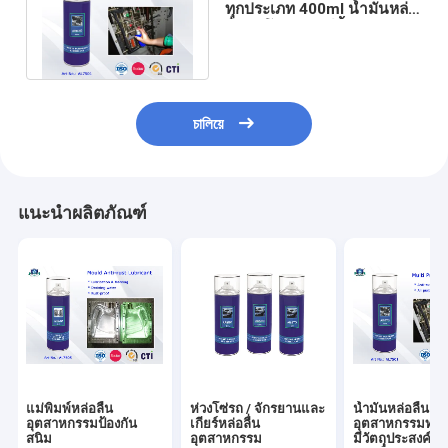
ทุกประเภท 400ml น้ำมันหล่อ
ลื่นซิลิโคนสเปรย์น้ำมัน
ป้องกันสนิม
চালিয়ে
แนะนำผลิตภัณฑ์
แม่พิมพ์หล่อลื่น
ห่วงโซ่รถ / จักรยานและ
น้ำมันหล่อลื่น
อุตสาหกรรมป้องกัน
เกียร์หล่อลื่น
อุตสาหกรรมทุก
สนิม
อุตสาหกรรม
มีวัตถุประสงค์เพื