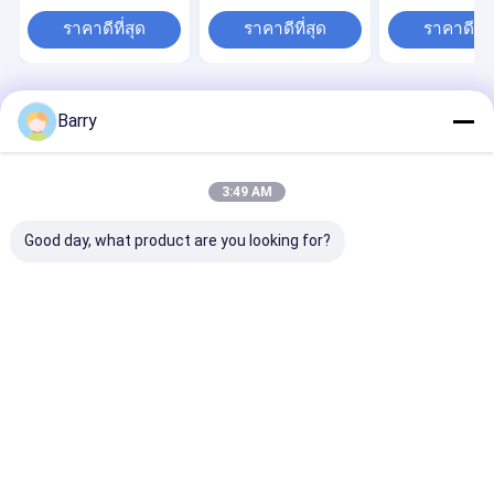
หล่อลื่น 400ml
ราคาดีที่สุด
ราคาดีที่สุด
ราคาดีที่ส
Desktop Site
บ้าน
เกี่ยวกับเรา
Barry
แผนผังเว็บไซต์
นโยบายความเป็นส่วนตัว
คุณภาพ
ผ้าพ่นสี
โรงงานในประเทศจีน.Copyright © 2026 Aristo
3:49 AM
Industries Corporation Limited. All Rights Reserved.
Good day, what product are you looking for?
บ้าน
สินค้า
เกี่ยวกับเรา