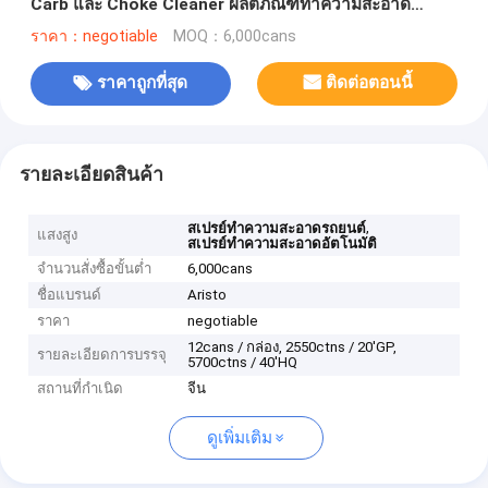
Carb และ Choke Cleaner ผลิตภัณฑ์ทำความสะอาด
รถยนต์
ราคา：negotiable
MOQ：6,000cans
ราคาถูกที่สุด
ติดต่อตอนนี้
รายละเอียดสินค้า
,
สเปรย์ทำความสะอาดรถยนต์
แสงสูง
สเปรย์ทำความสะอาดอัตโนมัติ
จำนวนสั่งซื้อขั้นต่ำ
6,000cans
ชื่อแบรนด์
Aristo
ราคา
negotiable
12cans / กล่อง, 2550ctns / 20'GP,
รายละเอียดการบรรจุ
5700ctns / 40'HQ
สถานที่กำเนิด
จีน
ดูเพิ่มเติม