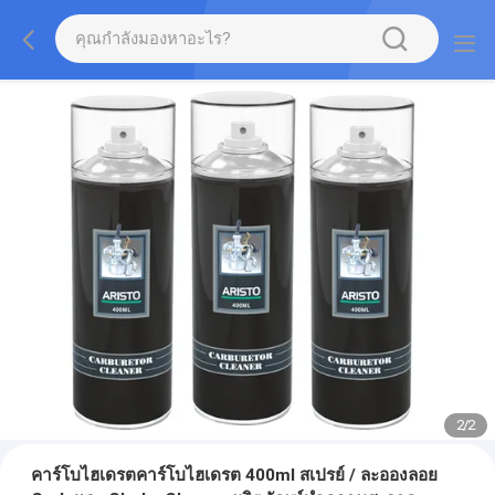
2
/
2
คาร์โบไฮเดรตคาร์โบไฮเดรต 400ml สเปรย์ / ละอองลอย