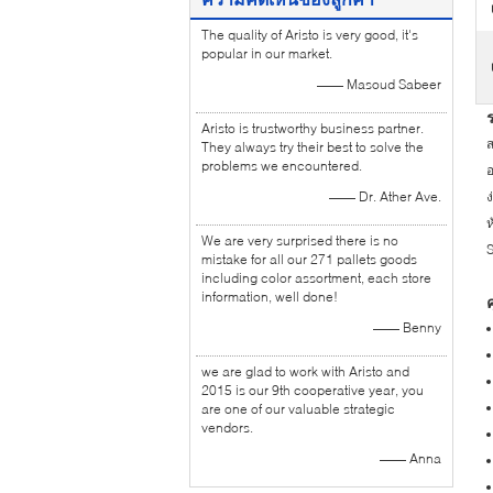
The quality of Aristo is very good, it's
popular in our market.
—— Masoud Sabeer
Aristo is trustworthy business partner.
ส
They always try their best to solve the
problems we encountered.
อ
—— Dr. Ather Ave.
ง
ห
We are very surprised there is no
S
mistake for all our 271 pallets goods
including color assortment, each store
information, well done!
—— Benny
we are glad to work with Aristo and
2015 is our 9th cooperative year, you
are one of our valuable strategic
vendors.
—— Anna