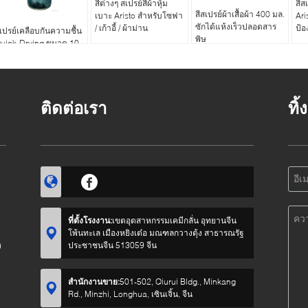
สีต่างๆ สเปรย์สีผ้าหุ้ม
สีส
สีสเปรย์ผ้าเสื้อผ้า 400 มล.
เบาะ Aristo สำหรับโซฟา
Ari
ซักได้แห้งเร็วปลอดสาร
/ เก้าอี้ / ผ้าม่าน
ป้อง
เปรย์เคลือบกันความชื้น
พิษ
uick-Drying ขนาด 10
อนซ์ (400 มล.) พร้อม
ุณสมบัติป้องกันเชื้อรา
ละโรคราน้ำค้าง สำหรับ
ช้ภายในและภายนอก
ติดต่อเรา
ทิ
ที่ตั้งโรงงาน:
เขตอุตสาหกรรมเคมีกลั่น อุทยานจีน
โพ้นทะเล เมืองหยิงเต๋อ มณฑลกวางตุ้ง สาธารณรัฐ
ง
ประชาชนจีน 513059 จีน
สำนักงานขาย:
501-502, Qiurui Bldg., Minkang
Rd., Minzhi, Longhua, เซินเจิ้น, จีน