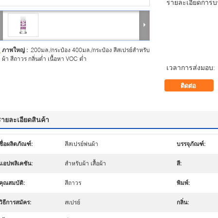
รายละเอียดการบร
ภาพใหญ่ :
200มล./กระป๋อง 400มล./กระป๋อง สีสเปรย์สำหรับ
ผ้า สีถาวร กลิ่นต่ำ เนื้อหา VOC ต่ำ
เวลาการส่งมอบ:
ติดต่อ
รายละเอียดสินค้า
ชื่อผลิตภัณฑ์:
สีสเปรย์พ่นผ้า
บรรจุภัณฑ์:
แอปพลิเคชัน:
สำหรับผ้า เสื้อผ้า
สี:
คุณสมบัติ:
สีถาวร
พิมพ์:
วิธีการสมัคร:
สเปรย์
กลิ่น: