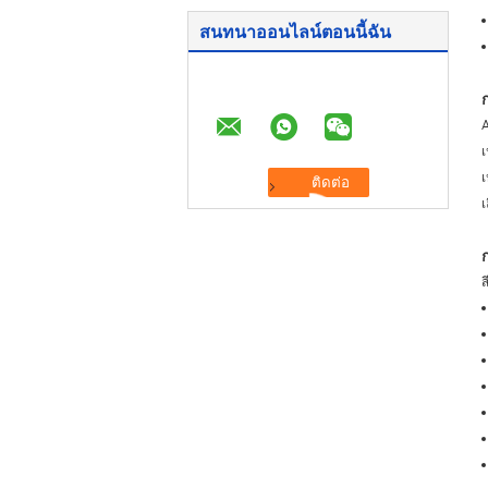
สนทนาออนไลน์ตอนนี้ฉัน
A
เ
เ
ส