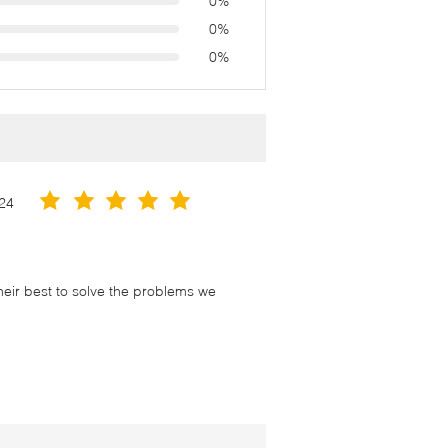
0%
0%
0%
24
their best to solve the problems we