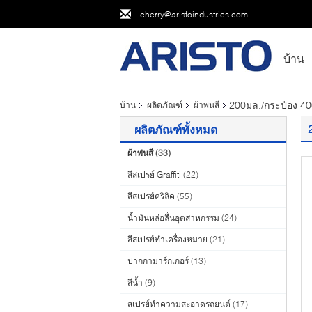
cherry@aristoindustries.com
บ้าน
200มล./กระป๋อง 400
บ้าน
ผลิตภัณฑ์
ผ้าพ่นสี
ผลิตภัณฑ์ทั้งหมด
ผ้าพ่นสี
(33)
สีสเปรย์ Graffiti
(22)
สีสเปรย์คริลิค
(55)
น้ำมันหล่อลื่นอุตสาหกรรม
(24)
สีสเปรย์ทำเครื่องหมาย
(21)
ปากกามาร์กเกอร์
(13)
สีน้ำ
(9)
สเปรย์ทำความสะอาดรถยนต์
(17)