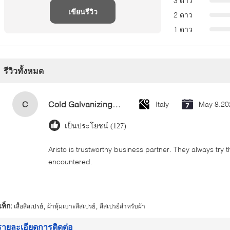
3 ดาว
เขียนรีวิว
2 ดาว
1 ดาว
รีวิวทั้งหมด
C
Cold Galvanizing Zinc Spray Paint 400ml
Italy
May 8.20
เป็นประโยชน์ (127)
Aristo is trustworthy business partner. They always try 
encountered.
,
,
ท็ก:
เสื้อสีสเปรย์
ผ้าหุ้มเบาะสีสเปรย์
สีสเปรย์สำหรับผ้า
รายละเอียดการติดต่อ