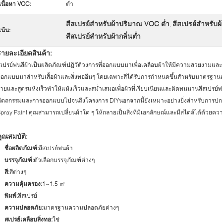
เนื้อหา VOC:
ต่ำ
สีสเปรย์สำหรับผ้าปริมาณ VOC ต่ำ
สีสเปรย์สำหรับผ
,
เน้น:
สีสเปรย์สำหรับผ้ากลิ่นต่ำ
รายละเอียดสินค้า:
เปรย์พ่นสีผ้าเป็นผลิตภัณฑ์ปฏิวัติวงการที่ออกแบบมาเพื่อเคลือบผ้าให้มีความสวยงามแล
อกแบบมาสำหรับเสื้อผ้าและสิ่งทออื่นๆ โดยเฉพาะสีได้รับการกำหนดขึ้นสำหรับมาตรฐา
่ายและสูตรแห้งเร็วทำให้แห้งเร็วและสม่ำเสมอเพื่อผิวที่เรียบเนียนและติดทนนานสีสเปรย์
ัตถกรรมและการออกแบบไปจนถึงโครงการ DIYนอกจากนี้ยังเหมาะอย่างยิ่งสำหรับการปกป้องแล
pray Paint คุณสามารถเปลี่ยนผ้าใด ๆ ให้กลายเป็นสิ่งที่มีเอกลักษณ์และมีสไตล์ได้ด้วยค
คุณสมบัติ:
ชื่อผลิตภัณฑ์:
สีสเปรย์พ่นผ้า
บรรจุภัณฑ์:
ตัวเลือกบรรจุภัณฑ์ต่างๆ
สี:
สีต่างๆ
ความคุ้มครอง:
1~1.5 ㎡
พิมพ์:
สีสเปรย์
ความปลอดภัย:
มาตรฐานความปลอดภัยต่างๆ
สเปรย์เคลือบสิ่งทอ:
ใช่