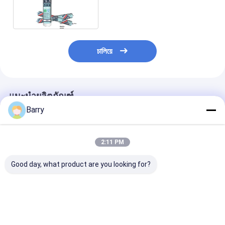
চালিয়ে
แนะนำผลิตภัณฑ์
Barry
2:11 PM
Good day, what product are you looking for?
5-10 นาที สิวเวลา ยูวี
น้ํายาประปาซิลิโคน
10-12 เดือน อาย
ทนทาน ซิลิโคน ปิดกัน
Neutral Cure มีอายุ
งาน สารประปาซิ
น้ํา ด้วย 24 ชั่วโมง
การใช้ 10-12 เดือน,
Neutral Cure ที่
รักษาเต็ม สําหรับการใช้
รักษาได้เต็ม 24 ชั่วโมง
พลาสติก และทน
ในและภายนอก
และทนความร้อน
อุณหภูมิ -50°C ถ