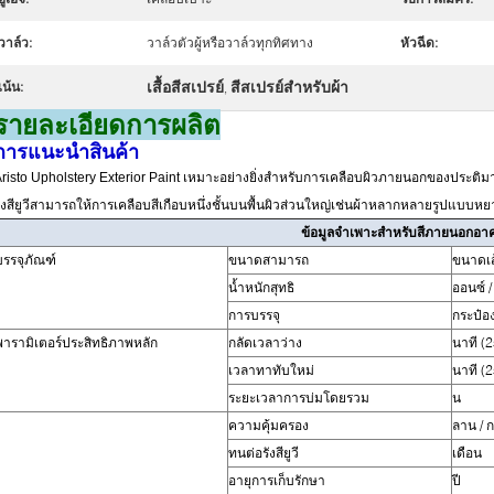
วาล์ว:
วาล์วตัวผู้หรือวาล์วทุกทิศทาง
หัวฉีด:
เสื้อสีสเปรย์
สีสเปรย์สำหรับผ้า
เน้น:
,
รายละเอียดการผลิต
การแนะนำสินค้า
risto Upholstery Exterior Paint เหมาะอย่างยิ่งสำหรับการเคลือบผิวภายนอกของประติมาก
ังสียูวีสามารถให้การเคลือบสีเกือบหนึ่งชั้นบนพื้นผิวส่วนใหญ่เช่นผ้าหลากหลายรูปแบบหย
ข้อมูลจำเพาะสำหรับสีภายนอกอา
บรรจุภัณฑ์
ขนาดสามารถ
ขนาดเส
น้ำหนักสุทธิ
ออนซ์ /
การบรรจุ
กระป๋อง
พารามิเตอร์ประสิทธิภาพหลัก
กลัดเวลาว่าง
นาที (
เวลาทาทับใหม่
นาที (
ระยะเวลาการบ่มโดยรวม
น
ความคุ้มครอง
ลาน / 
ทนต่อรังสียูวี
เดือน
อายุการเก็บรักษา
ปี