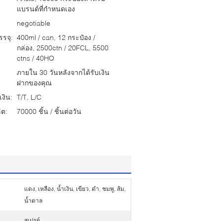
แบรนด์ที่กำหนดเอง
negotiable
รจุ:
400ml / can, 12 กระป๋อง /
กล่อง, 2500ctn / 20FCL, 5500
ctns / 40HQ
ภายใน 30 วันหลังจากได้รับเงิน
ฝากของคุณ
งิน:
T/T, L/C
ต:
70000 ชิ้น / ชิ้นต่อวัน
แดง, เหลือง, น้ำเงิน, เขียว, ดำ, ชมพู, ส้ม,
น้ำตาล
สเปรย์