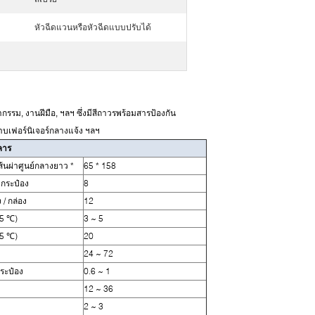
หัวฉีดแวนหรือหัวฉีดแบบปรับได้
รรม, งานฝีมือ, ฯลฯ ซึ่งมีสีถาวรพร้อมสารป้องกัน
าบเฟอร์นิเจอร์กลางแจ้ง ฯลฯ
คาร
้นผ่าศูนย์กลางยาว *
65 * 158
 กระป๋อง
8
 / กล่อง
12
25 ℃)
3 ~ 5
25 ℃)
20
24 ~ 72
กระป๋อง
0.6 ~ 1
12 ~ 36
2 ~ 3