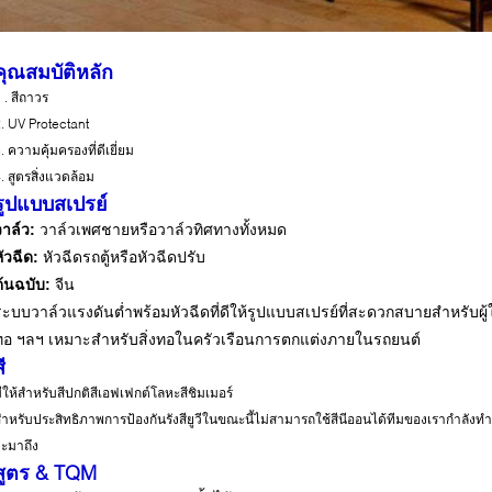
คุณสมบัติหลัก
1
.
สีถาวร
. UV Protectant
. ความคุ้มครองที่ดีเยี่ยม
. สูตรสิ่งแวดล้อม
รูปแบบสเปรย์
วาล์ว:
วาล์วเพศชายหรือวาล์วทิศทางทั้งหมด
ัวฉีด:
หัวฉีดรถตู้หรือหัวฉีดปรับ
ต้นฉบับ:
จีน
ระบบวาล์วแรงดันต่ำพร้อมหัวฉีดที่ดีให้รูปแบบสเปรย์ที่สะดวกสบายสำหรับผู้ใ
ทอ ฯลฯ เหมาะสำหรับสิ่งทอในครัวเรือนการตกแต่งภายในรถยนต์
ี
ีให้สำหรับสีปกติสีเอฟเฟกต์โลหะสีชิมเมอร์
ำหรับประสิทธิภาพการป้องกันรังสียูวีในขณะนี้ไม่สามารถใช้สีนีออนได้ทีมของเรากำลังทำง
ะมาถึง
สูตร & TQM