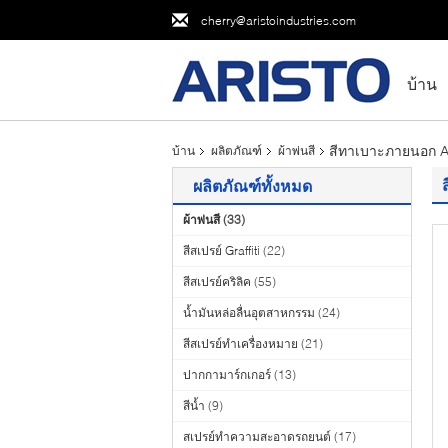
cherry@aristoindustries.com
บ้าน
สีทาเบาะภายนอก A
บ้าน
ผลิตภัณฑ์
ผ้าพ่นสี
ผลิตภัณฑ์ทั้งหมด
ผ้าพ่นสี
(33)
สีสเปรย์ Graffiti
(22)
สีสเปรย์คริลิค
(55)
น้ำมันหล่อลื่นอุตสาหกรรม
(24)
สีสเปรย์ทำเครื่องหมาย
(21)
ปากกามาร์กเกอร์
(13)
สีน้ำ
(9)
สเปรย์ทำความสะอาดรถยนต์
(17)