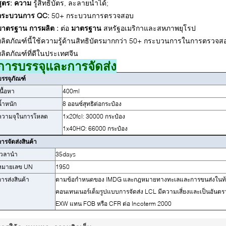
สูตร: ความ
รู้สิทธิบัตร, ละลายน้ำได้;
กระบวนการ QC:
50+ กระบวนการตรวจสอบ
มาตรฐาน
การผลิต
:
ต่อ
มาตรฐาน
สหรัฐอเมริกาและสหภาพยุโรป
ผลิตภัณฑ์นี้ใช้ความรู้ด้านสิทธิบัตรมากกว่า 50+ กระบวนการในการตรวจสอบเ
ผลิตภัณฑ์ที่ดีในประเทศจีน
การบรรจุและการจัดส่ง
บรรจุภัณฑ์
นื้อหา
400ml
น้ำหนัก
8 ออนซ์สุทธิต่อกระป๋อง
ความจุในการโหลด
1x20fcl: 30000 กระป๋อง
1x40HQ: 66000 กระป๋อง
การจัดส่งสินค้า
เวลานำ
35days
หมายเลข UN
1950
การส่งสินค้า
ตามข้อกำหนดของ IMDG และกฎหมายทางทะเลและการขนส่งในท้องถิ่
คอนเทนเนอร์เต็มรูปแบบการจัดส่ง LCL มีความเสี่ยงและเป็นอัน
EXW แทน FOB หรือ CFR ต่อ Incoterm 2000