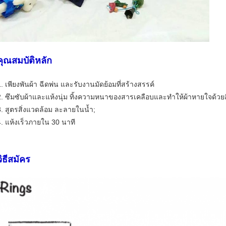
คุณสมบัติหลัก
1. เพียงพันผ้า ฉีดพ่น และรับงานมัดย้อมที่สร้างสรรค์
2. ซึมซับผ้าและแห้งนุ่ม ทิ้งความหนาของสารเคลือบและทำให้ผ้าหายใจด้วยส
3. สูตรสิ่งแวดล้อม ละลายในน้ำ;
4. แห้งเร็วภายใน 30 นาที
วิธีสมัคร