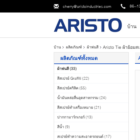
86--1
cherry@aristoindustries.com
บ้าน
Aristo Tie ผ้าย้อมส
บ้าน
ผลิตภัณฑ์
ผ้าพ่นสี
ผลิตภัณฑ์ทั้งหมด
ผ้าพ่นสี
(33)
สีสเปรย์ Graffiti
(22)
สีสเปรย์คริลิค
(55)
น้ำมันหล่อลื่นอุตสาหกรรม
(24)
สีสเปรย์ทำเครื่องหมาย
(21)
ปากกามาร์กเกอร์
(13)
สีน้ำ
(9)
สเปรย์ทำความสะอาดรถยนต์
(17)