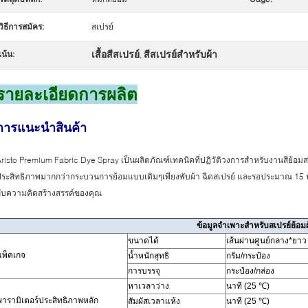
วิธีการสมัคร:
สเปรย์
เสื้อสีสเปรย์
สีสเปรย์สำหรับผ้า
เน้น:
,
รายละเอียดการผลิต
การแนะนำสินค้า
risto Premium Fabric Dye Spray เป็นผลิตภัณฑ์เทคนิคที่ปฏิวัติวงการสำหรับงานสีย้อ
ระสิทธิภาพมากกว่ากระบวนการย้อมแบบเดิมๆเพียงพับผ้า ฉีดสเปรย์ และรอประมาณ 15 นาที
ับความคิดสร้างสรรค์ของคุณ
ข้อมูลจำเพาะสำหรับสเปรย์ย้อมผ
ขนาดได้
เส้นผ่านศูนย์กลาง*ยาว
แพ็คเกจ
น้ำหนักสุทธิ
กรัม/กระป๋อง
การบรรจุ
กระป๋อง/กล่อง
หาเวลาว่าง
นาที (25 ℃)
พารามิเตอร์ประสิทธิภาพหลัก
สัมผัสเวลาแห้ง
นาที (25 ℃)