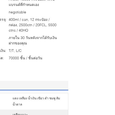
แบรนด์ที่กำหนดเอง
negotiable
รจุ:
400ml / can, 12 กระป๋อง /
กล่อง, 2500ctn / 20FCL, 5500
ctns / 40HQ
ภายใน 30 วันหลังจากได้รับเงิน
ฝากของคุณ
งิน:
T/T, L/C
ต:
70000 ชิ้น / ชิ้นต่อวัน
แดง เหลือง น้ำเงิน เขียว ดำ ชมพู ส้ม
น้ำตาล
เคลือบเบาะ